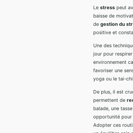
Le
stress
peut avo
baisse de motivati
de
gestion du st
positive et const
Une des technique
jour pour respir
environnement ca
favoriser une sen
yoga ou le tai-chi
De plus, il est c
permettent de
re
balade, une tasse
opportunité pour r
Adopter ces routi