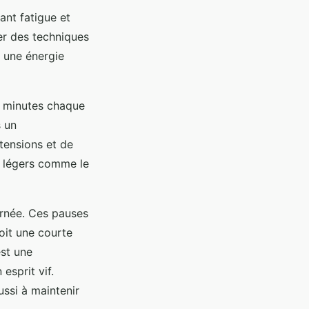
ant fatigue et
rer des techniques
 une énergie
s minutes chaque
s un
tensions et de
s légers comme le
ournée. Ces pauses
oit une courte
est une
esprit vif.
ussi à maintenir