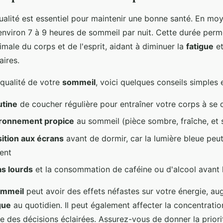
alité est essentiel pour maintenir une bonne santé. En moy
 environ 7 à 9 heures de sommeil par nuit. Cette durée per
male du corps et de l'esprit, aidant à diminuer la
fatigue
et
ires.
 qualité de votre
sommeil
, voici quelques conseils simples e
utine
de coucher régulière pour entraîner votre corps à se 
ironnement propice
au sommeil (pièce sombre, fraîche, et s
sition aux écrans
avant de dormir, car la lumière bleue peut
ent
as lourds
et la consommation de caféine ou d'alcool avant 
ommeil
peut avoir des effets néfastes sur votre énergie, au
gue
au quotidien. Il peut également affecter la concentration
e des décisions éclairées. Assurez-vous de donner la priori