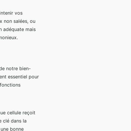
intenir vos
ix non salées, ou
on adéquate mais
onieux.
de notre bien-
nt essentiel pour
fonctions
ue cellule reçoit
e clé dans la
r une bonne