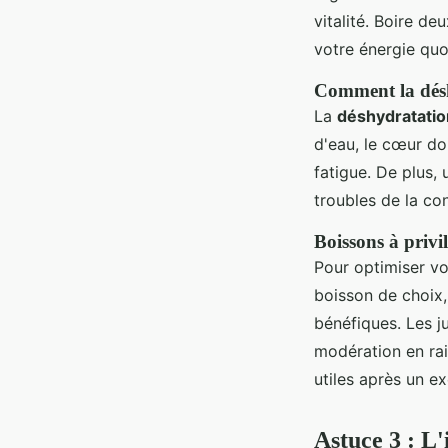
vitalité. Boire de
votre énergie quo
Comment la désh
La
déshydratatio
d'eau, le cœur do
fatigue. De plus,
troubles de la co
Boissons à privi
Pour optimiser v
boisson de choix,
bénéfiques. Les j
modération en rai
utiles après un ex
Astuce 3 : L