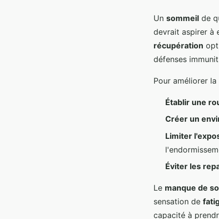
Un
sommeil
de qu
devrait aspirer à
récupération
opti
défenses immunita
Pour améliorer la
Établir une ro
Créer un env
Limiter l'expo
l'endormissem
Éviter les rep
Le
manque de s
sensation de
fati
capacité à prendr