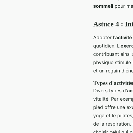
sommeil
pour max
Astuce 4 : In
Adopter
l'activit
quotidien. L'
exer
contribuant ainsi 
physique stimule 
et un regain d'éne
Types d'activité
Divers types d'
ac
vitalité. Par exem
pied offre une ex
yoga et le pilates
de la respiration
choisir celui qui