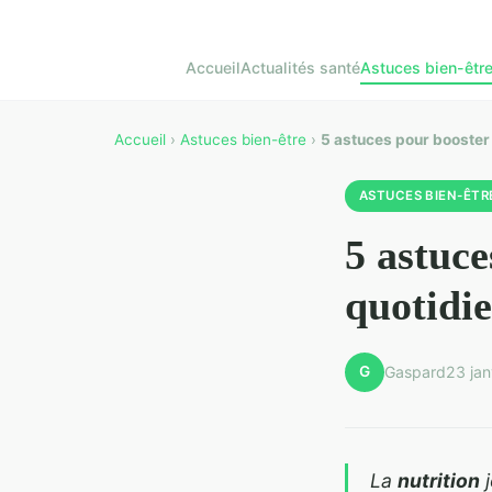
Accueil
Actualités santé
Astuces bien-êtr
Accueil
›
Astuces bien-être
›
5 astuces pour booster 
ASTUCES BIEN-ÊTR
5 astuce
quotidi
G
Gaspard
23 jan
La
nutrition
j