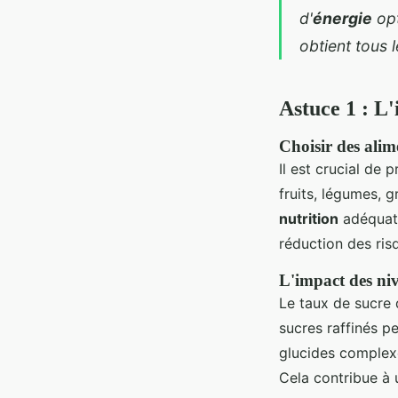
d'
énergie
opt
obtient tous l
Astuce 1 : L
Choisir des alim
Il est crucial de
fruits, légumes, g
nutrition
adéquate
réduction des risq
L'impact des niv
Le taux de sucre 
sucres raffinés p
glucides complexe
Cela contribue à u