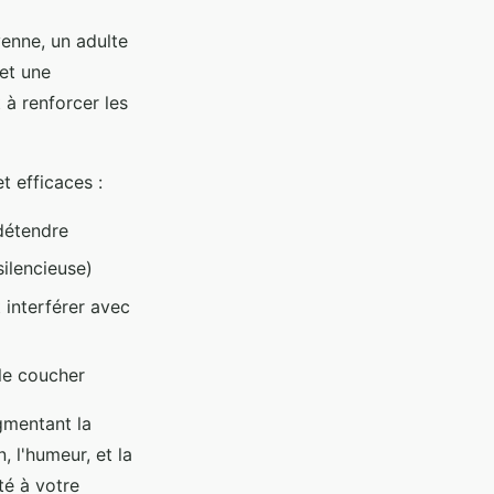
enne, un adulte
met une
 à renforcer les
t efficaces :
détendre
ilencieuse)
 interférer avec
le coucher
gmentant la
, l'humeur, et la
té à votre